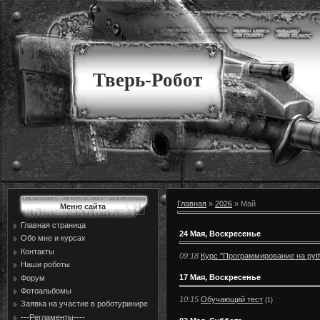
Тверь-Робот
Главная
»
2026
»
Май
Меню сайта
Главная страница
24 Мая, Воскресенье
Обо мне и курсах
Контакты
09:18
Курс "Программирование на pyth
Наши роботы
17 Мая, Воскресенье
Форум
Фотоальбомы
10:15
Обучающий тест
(1)
Заявка на участие в роботуринире
---Регламенты----