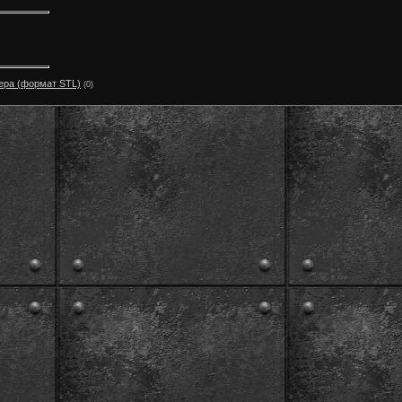
тера (формат STL)
(0)