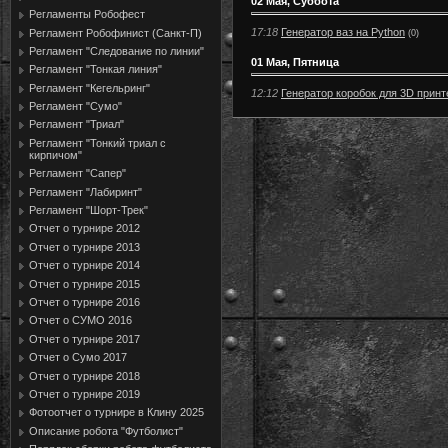
02 Мая, Суббота
Регламенты Робофест
17:18
Генератор ваз на Python
Регламент Робофинист (Санкт-П)
(0)
Регламент "Следование по линии"
01 Мая, Пятница
Регламент "Тонкая линия"
Регламент "Кегельринг"
12:12
Генератор коробок для 3D прин
Регламент "Сумо"
Регламент "Триал"
Регламент "Тонкий триал с
кирпичом"
Регламент "Сапер"
Регламент "Лабиринт"
Регламент "Шорт-Трек"
Отчет о турнире 2012
Отчет о турнире 2013
Отчет о турнире 2014
Отчет о турнире 2015
Отчет о турнире 2016
Отчет о СУМО 2016
Отчет о турнире 2017
Отчет о Сумо 2017
Отчет о турнире 2018
Отчет о турнире 2019
Фотоотчет о турнире в Клину 2025
Описание робота "Футболист"