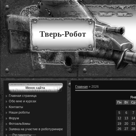
Тверь-Робот
Главная
»
2026
Меню сайта
Главная страница
Янв
Обо мне и курсах
Пн
Вт
Ср
Контакты
Наши роботы
5
6
7
Форум
12
13
14
19
20
21
Фотоальбомы
26
27
28
Заявка на участие в роботуринире
---Регламенты----