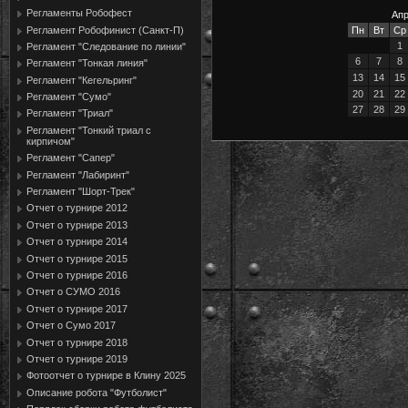
Регламенты Робофест
Апр
Регламент Робофинист (Санкт-П)
Пн
Вт
Ср
1
Регламент "Следование по линии"
6
7
8
Регламент "Тонкая линия"
13
14
15
Регламент "Кегельринг"
20
21
22
Регламент "Сумо"
27
28
29
Регламент "Триал"
Регламент "Тонкий триал с
кирпичом"
Регламент "Сапер"
Регламент "Лабиринт"
Регламент "Шорт-Трек"
Отчет о турнире 2012
Отчет о турнире 2013
Отчет о турнире 2014
Отчет о турнире 2015
Отчет о турнире 2016
Отчет о СУМО 2016
Отчет о турнире 2017
Отчет о Сумо 2017
Отчет о турнире 2018
Отчет о турнире 2019
Фотоотчет о турнире в Клину 2025
Описание робота "Футболист"