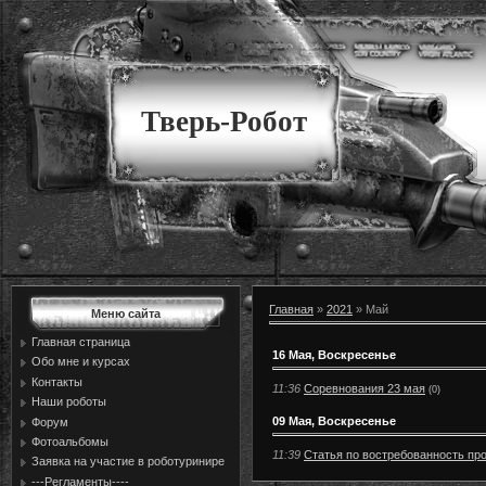
Тверь-Робот
Главная
»
2021
»
Май
Меню сайта
Главная страница
16 Мая, Воскресенье
Обо мне и курсах
Контакты
11:36
Соревнования 23 мая
(0)
Наши роботы
09 Мая, Воскресенье
Форум
Фотоальбомы
11:39
Статья по востребованность пр
Заявка на участие в роботуринире
---Регламенты----