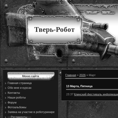
Тверь-Робот
Главная
»
2026
»
Март
Меню сайта
Главная страница
13 Марта, Пятница
Обо мне и курсах
Контакты
15:37
Клинский фестиваль информаци
Наши роботы
Форум
Фотоальбомы
Заявка на участие в роботуринире
---Регламенты----