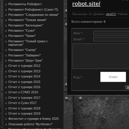
robot.site/
Регламенты Робофест
Регламент Робофинист (Санкт-П)
Просмотров
: 21 |
Добавил
:
nikol272
|
Рейтинг
Регламент "Следование по линии"
Регламент "Тонкая линия"
Всего комментариев
:
0
Регламент "Кегельринг"
Регламент "Сумо"
Имя *:
Регламент "Триал"
Email *:
Регламент "Тонкий триал с
кирпичом"
Регламент "Сапер"
Регламент "Лабиринт"
Регламент "Шорт-Трек"
Отчет о турнире 2012
Отчет о турнире 2013
Отчет о турнире 2014
Код *:
Отчет о турнире 2015
Отчет о турнире 2016
Отчет о СУМО 2016
Отчет о турнире 2017
Отчет о Сумо 2017
Отчет о турнире 2018
Отчет о турнире 2019
Фотоотчет о турнире в Клину 2025
Описание робота "Футболист"