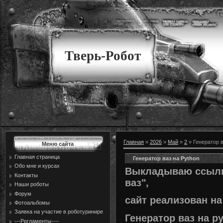
Тверь-Робот
Главная
»
2026
»
Май
»
2
» Генератор в
Меню сайта
Главная страница
Генератор ваз на Python
Обо мне и курсах
Выкладываю ссылку
Контакты
ваз",
Наши роботы
Форум
сайт реализован на
Фотоальбомы
Заявка на участие в роботуринире
Генератор ваз на p
---Регламенты----