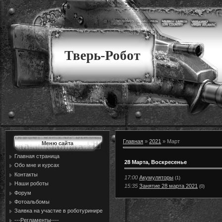
Тверь-Робот
Главная
»
2021
»
Март
Меню сайта
Главная страница
28 Марта, Воскресенье
Обо мне и курсах
Контакты
17:00
Акумуляторы
(1)
Наши роботы
15:35
Занятие 28 марта 2021
(0)
Форум
Фотоальбомы
Заявка на участие в роботуринире
---Регламенты----