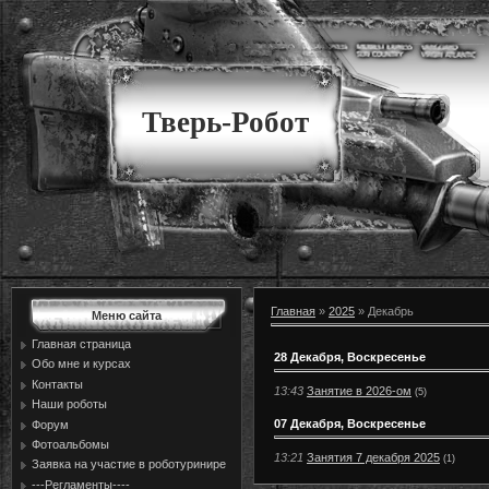
Тверь-Робот
Главная
»
2025
»
Декабрь
Меню сайта
Главная страница
28 Декабря, Воскресенье
Обо мне и курсах
Контакты
13:43
Занятие в 2026-ом
(5)
Наши роботы
07 Декабря, Воскресенье
Форум
Фотоальбомы
13:21
Занятия 7 декабря 2025
(1)
Заявка на участие в роботуринире
---Регламенты----