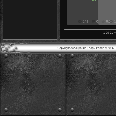
nikol272
141
0
0.0
1
1-20
21-4
Copyright Ассоциация Тверь-Робот © 2026