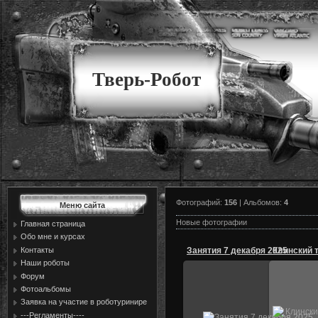
Тверь-Робот
Фотографий:
156
| Альбомов:
4
Меню сайта
Новые фотографии
Главная страница
Обо мне и курсах
Контакты
Занятия 7 декабря 2025
Наши роботы
Форум
Фотоальбомы
07.12.2025
Заявка на участие в роботуринире
Клински
---Регламенты----