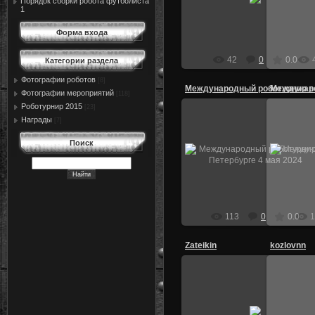
Порядок сборки робота футболиста
nikol272
1
Форма входа
42
0
0.0
Категории раздела
Фотографии роботов
[8]
Фотографии мероприятий
[118]
Роботурнир 2015
[23]
Награды
[7]
05.05.2024
Поиск
Международный роботурнир в
Междун
Петербурге 4 мая 2024
Пет
nikol272
113
0
0.0
1
Zateikin
kozlovnn
29.04.2023