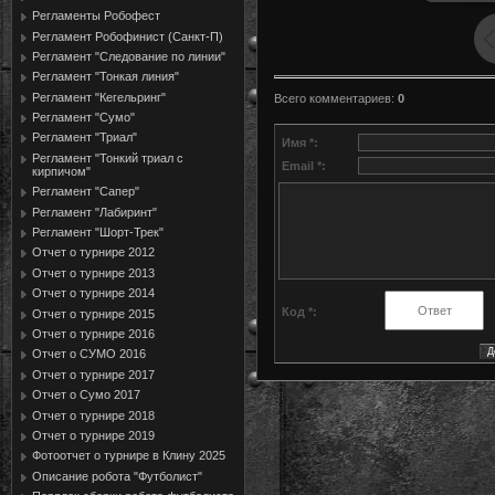
Регламенты Робофест
Регламент Робофинист (Санкт-П)
Регламент "Следование по линии"
Регламент "Тонкая линия"
Регламент "Кегельринг"
Всего комментариев
:
0
Регламент "Сумо"
Регламент "Триал"
Имя *:
Регламент "Тонкий триал с
Email *:
кирпичом"
Регламент "Сапер"
Регламент "Лабиринт"
Регламент "Шорт-Трек"
Отчет о турнире 2012
Отчет о турнире 2013
Отчет о турнире 2014
Код *:
Отчет о турнире 2015
Отчет о турнире 2016
Отчет о СУМО 2016
Отчет о турнире 2017
Отчет о Сумо 2017
Отчет о турнире 2018
Отчет о турнире 2019
Фотоотчет о турнире в Клину 2025
Описание робота "Футболист"