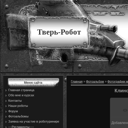
Тверь-Робот
Главная
»
Фотоальбом
»
Фотографии м
Меню сайта
Главная страница
Клинс
Обо мне и курсах
Контакты
Наши роботы
Форум
Фотоальбомы
Заявка на участие в роботуринире
Добавлен
1
---Регламенты----