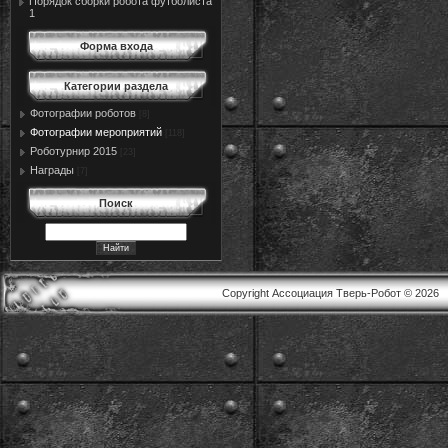
Порядок сборки робота футболиста
1
Форма входа
Категории раздела
Фотографии роботов
[8]
Фотографии мероприятий
[118]
Роботурнир 2015
[23]
Награды
[7]
Поиск
Copyright Ассоциация Тверь-Робот © 2026