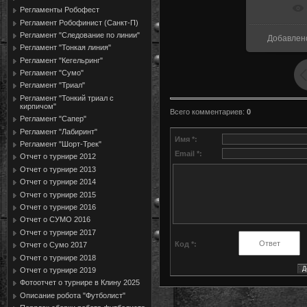
В ре
Регламенты Робофест
Регламент Робофинист (Санкт-П)
Регламент "Следование по линии"
Добавлен
Регламент "Тонкая линия"
Регламент "Кегельринг"
Регламент "Сумо"
Регламент "Триал"
Регламент "Тонкий триал с
кирпичом"
Всего комментариев
:
0
Регламент "Сапер"
Регламент "Лабиринт"
Имя *:
Регламент "Шорт-Трек"
Email *:
Отчет о турнире 2012
Отчет о турнире 2013
Отчет о турнире 2014
Отчет о турнире 2015
Отчет о турнире 2016
Отчет о СУМО 2016
Отчет о турнире 2017
Код *:
Отчет о Сумо 2017
Отчет о турнире 2018
Отчет о турнире 2019
Фотоотчет о турнире в Клину 2025
Описание робота "Футболист"