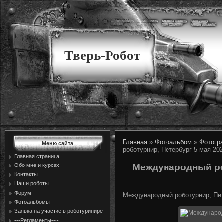
Тверь-Робот
Главная
»
Фотоальбом
»
Фотогр
Меню сайта
роботурнир, Петербург 5 мая 20
Главная страница
Международный ро
Обо мне и курсах
Контакты
Наши роботы
Форум
Международный роботурнир, Пет
Фотоальбомы
Заявка на участие в роботуринире
---Регламенты----