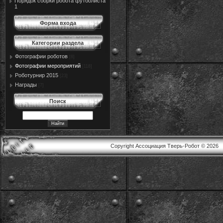
Порядок сборки робота футболиста
1
Форма входа
Категории раздела
Фотографии роботов
[8]
Фотографии мероприятий
[118]
Роботурнир 2015
[23]
Награды
[7]
Поиск
Copyright Ассоциация Тверь-Робот © 2026