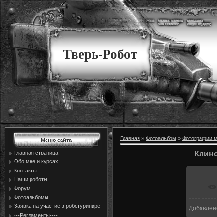
Тверь-Робот
Главная
»
Фотоальбом
»
Фотографии м
Меню сайта
Главная страница
Клинс
Обо мне и курсах
Контакты
Наши роботы
Форум
Фотоальбомы
Заявка на участие в роботуринире
Добавлен
1
---Регламенты----