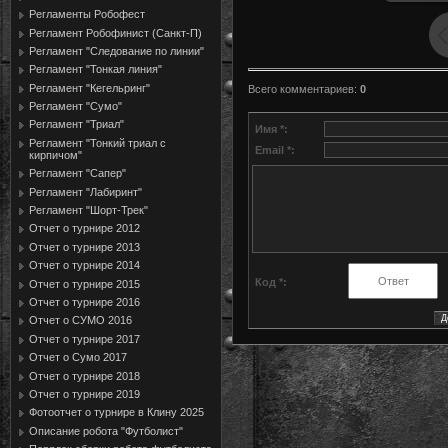
Регламенты Робофест
Регламент Робофинист (Санкт-П)
Регламент "Следование по линии"
Регламент "Тонкая линия"
Регламент "Кегельринг"
Всего комментариев
:
0
Регламент "Сумо"
Регламент "Триал"
Имя *:
Регламент "Тонкий триал с
Email *:
кирпичом"
Регламент "Сапер"
Регламент "Лабиринт"
Регламент "Шорт-Трек"
Отчет о турнире 2012
Отчет о турнире 2013
Отчет о турнире 2014
Код *:
Отчет о турнире 2015
Отчет о турнире 2016
Отчет о СУМО 2016
Отчет о турнире 2017
Отчет о Сумо 2017
Отчет о турнире 2018
Отчет о турнире 2019
Фотоотчет о турнире в Клину 2025
Описание робота "Футболист"