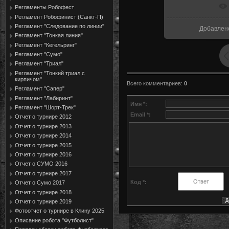
В реальн
Регламенты Робофест
Регламент Робофинист (Санкт-П)
Регламент "Следование по линии"
Добавлен
Регламент "Тонкая линия"
Регламент "Кегельринг"
Регламент "Сумо"
Регламент "Триал"
Регламент "Тонкий триал с
кирпичом"
Всего комментариев
:
0
Регламент "Сапер"
Регламент "Лабиринт"
Имя *:
Регламент "Шорт-Трек"
Email *:
Отчет о турнире 2012
Отчет о турнире 2013
Отчет о турнире 2014
Отчет о турнире 2015
Отчет о турнире 2016
Отчет о СУМО 2016
Отчет о турнире 2017
Код *:
Отчет о Сумо 2017
Отчет о турнире 2018
Отчет о турнире 2019
Фотоотчет о турнире в Клину 2025
Описание робота "Футболист"