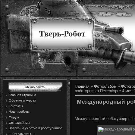
Тверь-Робот
Главная
»
Фотоальбом
»
Фотогр
Меню сайта
роботурнир в Петербурге 4 мая 
Главная страница
Международный роб
Обо мне и курсах
Контакты
Наши роботы
Форум
Международный роботурнир в Пе
Фотоальбомы
Заявка на участие в роботуринире
---Регламенты----