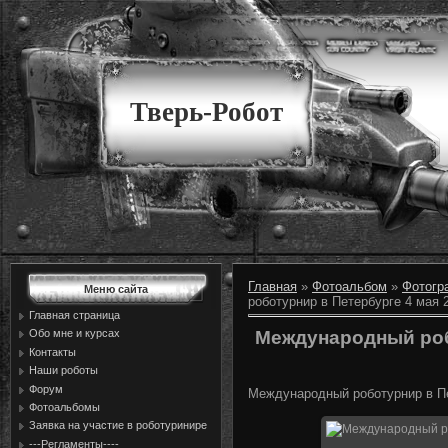
Тверь-Робот
Главная
»
Фотоальбом
»
Фотогр
Меню сайта
роботурнир в Петербурге 4 мая 
Главная страница
Международный роб
Обо мне и курсах
Контакты
Наши роботы
Форум
Международный роботурнир в Пе
Фотоальбомы
Заявка на участие в роботуринире
---Регламенты----