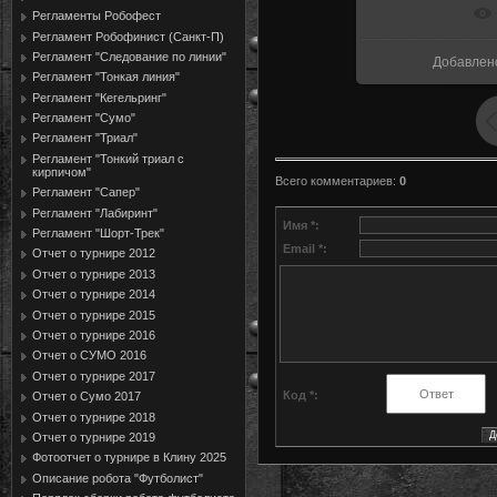
В реальн
Регламенты Робофест
Регламент Робофинист (Санкт-П)
Регламент "Следование по линии"
Добавлен
Регламент "Тонкая линия"
Регламент "Кегельринг"
Регламент "Сумо"
Регламент "Триал"
Регламент "Тонкий триал с
кирпичом"
Всего комментариев
:
0
Регламент "Сапер"
Регламент "Лабиринт"
Имя *:
Регламент "Шорт-Трек"
Email *:
Отчет о турнире 2012
Отчет о турнире 2013
Отчет о турнире 2014
Отчет о турнире 2015
Отчет о турнире 2016
Отчет о СУМО 2016
Отчет о турнире 2017
Код *:
Отчет о Сумо 2017
Отчет о турнире 2018
Отчет о турнире 2019
Фотоотчет о турнире в Клину 2025
Описание робота "Футболист"