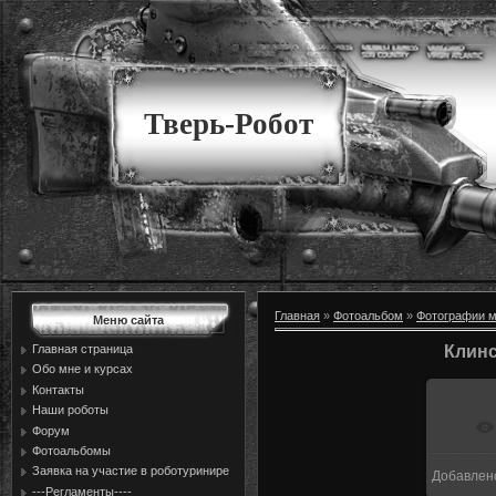
Тверь-Робот
Главная
»
Фотоальбом
»
Фотографии м
Меню сайта
Главная страница
Клинс
Обо мне и курсах
Контакты
Наши роботы
Форум
Фотоальбомы
Заявка на участие в роботуринире
Добавлен
1
---Регламенты----