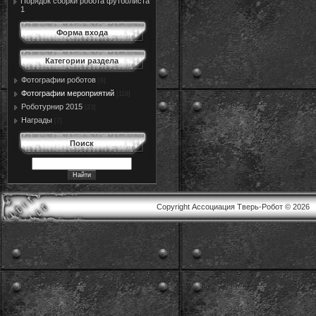
Порядок сборки робота футболиста
1
Форма входа
Категории раздела
Фотографии роботов
[8]
Фотографии мероприятий
[118]
Роботурнир 2015
[23]
Награды
[7]
Поиск
Copyright Ассоциация Тверь-Робот © 2026