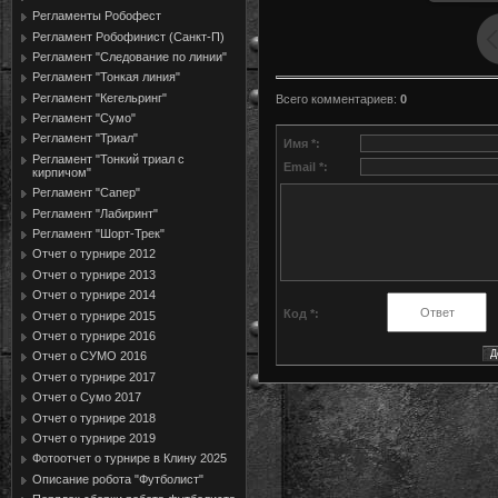
Регламенты Робофест
Регламент Робофинист (Санкт-П)
Регламент "Следование по линии"
Регламент "Тонкая линия"
Регламент "Кегельринг"
Всего комментариев
:
0
Регламент "Сумо"
Регламент "Триал"
Имя *:
Регламент "Тонкий триал с
Email *:
кирпичом"
Регламент "Сапер"
Регламент "Лабиринт"
Регламент "Шорт-Трек"
Отчет о турнире 2012
Отчет о турнире 2013
Отчет о турнире 2014
Код *:
Отчет о турнире 2015
Отчет о турнире 2016
Отчет о СУМО 2016
Отчет о турнире 2017
Отчет о Сумо 2017
Отчет о турнире 2018
Отчет о турнире 2019
Фотоотчет о турнире в Клину 2025
Описание робота "Футболист"