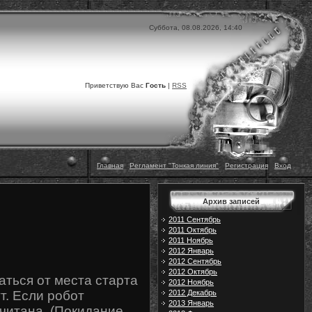
Суббота, 08.08.2026, 14:40
Приветствую Вас
Гость
|
RSS
Главная
|
Регламент "Тонкая линия"
|
Регистрация
|
Вход
Архив записей
2011 Сентябрь
2011 Октябрь
2011 Ноябрь
2012 Январь
2012 Сентябрь
2012 Октябрь
аться от места старта
2012 Ноябрь
2012 Декабрь
т. Если робот
2013 Январь
считана. (Покидание