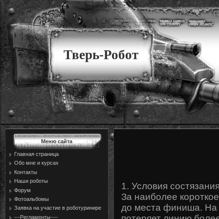
Тверь-Робот
Меню сайта
Главная страница
Обо мне и курсах
Контакты
Наши роботы
1. Условия состязани
Форум
За наиболее короткое
Фотоальбомы
до места финиша. На 
Заявка на участие в роботуринире
потеряет линию более
---Регламенты----