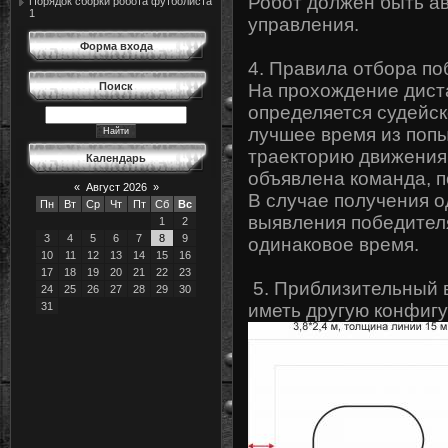
Робот должен быть а
Порядок сборки робота футболиста
1
управления.
Форма входа
4. Правила отбора по
Поиск
На прохождение диста
определяется судейск
лучшее время из попы
траекторию движения,
Календарь
объявлена команда, 
«
Август 2026
»
В случае получения о
Пн
Вт
Ср
Чт
Пт
Сб
Вс
выявления победител
1
2
3
4
5
6
7
8
9
одинаковое время.
10
11
12
13
14
15
16
17
18
19
20
21
22
23
5. Приблизительный 
24
25
26
27
28
29
30
31
иметь другую конфиг