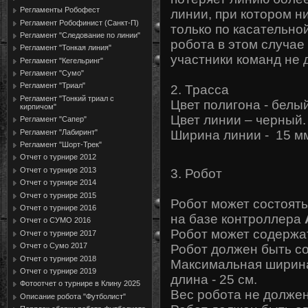
Регламенты Робофест
линии, при котором н
Регламент Робофинист (Санкт-П)
только по касательно
Регламент "Следование по линии"
робота в этом случае
Регламент "Тонкая линия"
участники команд не 
Регламент "Кегельринг"
Регламент "Сумо"
Регламент "Триал"
2. Трасса
Регламент "Тонкий триал с
Цвет полигона - белый
кирпичом"
Цвет линии – черный.
Регламент "Сапер"
Регламент "Лабиринт"
Ширина линии - 15 м
Регламент "Шорт-Трек"
Отчет о турнире 2012
Отчет о турнире 2013
3. Робот
Отчет о турнире 2014
Отчет о турнире 2015
Робот может состоять
Отчет о турнире 2016
на базе контроллера
Отчет о СУМО 2016
Робот может содержа
Отчет о турнире 2017
Отчет о Сумо 2017
Робот должен быть с
Отчет о турнире 2018
Максимальная ширина
Отчет о турнире 2019
длина - 25 см.
Фотоотчет о турнире в Клину 2025
Вес робота не должен
Описание робота "Футболист"