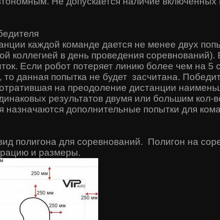
втономным. Не допускается наличие включенных
бедителя
нции каждой команде дается не менее двух попы
ой коллегией в день проведения соревнований). 
ток. Если робот потеряет линию более чем на 5 
 то данная попытка не будет засчитана. Победи
потратившая на преодоление дистанции наимен
динаковых результатов двумя или большим кол-в
я назначаются дополнительные попытки для ком
вид полигона для соревнований. Полигон на сор
урацию и размеры.