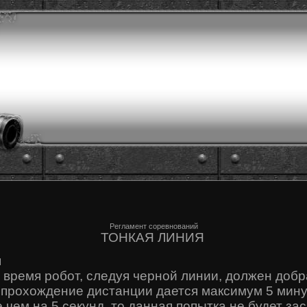
Регламент соревнований
ТОНКАЯ ЛИНИЯ
я
 время робот, следуя черной линии, должен добр
прохождение дистанции дается максимум 5 мину
 чем на 5 секунд, то данная попытка не будет за