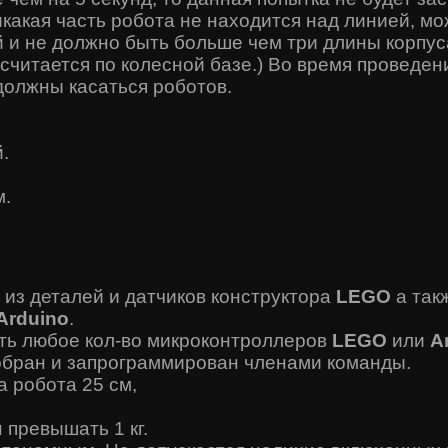
икакая часть робота не находится над линией, м
й и не должно быть больше чем три длины корпус
 считается по колесной базе.) Во время проведен
должны касаться роботов.
.
м.
 из деталей и датчиков конструктора
LEGO
а так
Arduino
.
ть любое кол-во микроконтроллеров
LEGO
или
A
обран и запрограммирован членами команды.
 робота 25 см,
 превышать 1 кг.