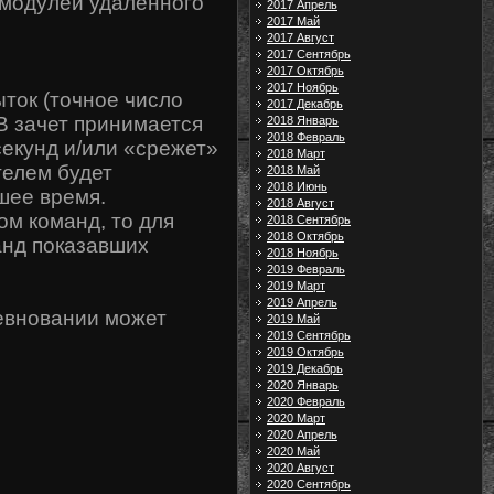
 модулей удаленного
2017 Апрель
2017 Май
2017 Август
2017 Сентябрь
2017 Октябрь
2017 Ноябрь
ток (точное число
2017 Декабрь
В зачет принимается
2018 Январь
2018 Февраль
секунд и/или «срежет»
2018 Март
телем будет
2018 Май
2018 Июнь
ьшее время.
2018 Август
ом команд, то для
2018 Сентябрь
2018 Октябрь
анд показавших
2018 Ноябрь
2019 Февраль
2019 Март
2019 Апрель
евновании может
2019 Май
2019 Сентябрь
2019 Октябрь
2019 Декабрь
2020 Январь
2020 Февраль
2020 Март
2020 Апрель
2020 Май
2020 Август
2020 Сентябрь